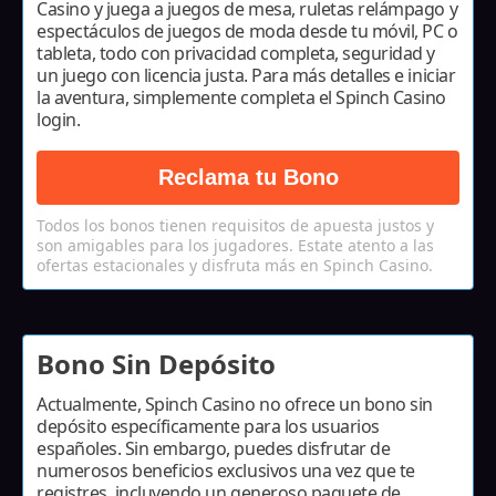
Casino y juega a juegos de mesa, ruletas relámpago y
espectáculos de juegos de moda desde tu móvil, PC o
tableta, todo con privacidad completa, seguridad y
un juego con licencia justa. Para más detalles e iniciar
la aventura, simplemente completa el Spinch Casino
login.
Reclama tu Bono
Todos los bonos tienen requisitos de apuesta justos y
son amigables para los jugadores. Estate atento a las
ofertas estacionales y disfruta más en Spinch Casino.
Bono Sin Depósito
Actualmente, Spinch Casino no ofrece un bono sin
depósito específicamente para los usuarios
españoles. Sin embargo, puedes disfrutar de
numerosos beneficios exclusivos una vez que te
registres, incluyendo un generoso paquete de