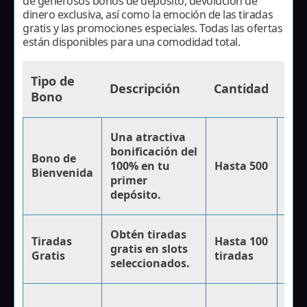
de generosos bonos de depósito, devolución de
dinero exclusiva, así como la emoción de las tiradas
gratis y las promociones especiales. Todas las ofertas
están disponibles para una comodidad total.
Tipo de
Có
Descripción
Cantidad
Bono
rec
Una atractiva
Reg
bonificación del
Bono de
real
100% en tu
Hasta 500
Bienvenida
pri
primer
dep
depósito.
Obtén tiradas
Par
Tiradas
Hasta 100
gratis en slots
pro
Gratis
tiradas
seleccionados.
espe
Jug