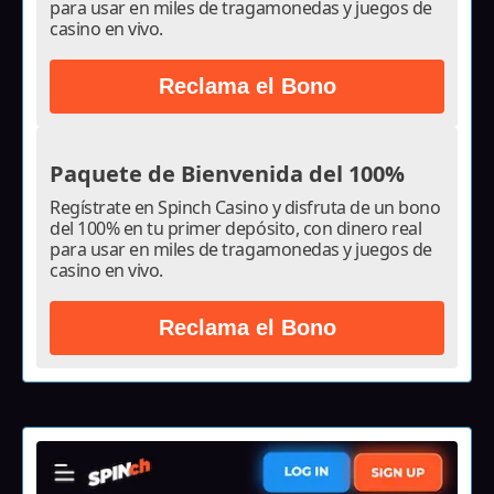
para usar en miles de tragamonedas y juegos de
casino en vivo.
Reclama el Bono
Paquete de Bienvenida del 100%
Regístrate en Spinch Casino y disfruta de un bono
del 100% en tu primer depósito, con dinero real
para usar en miles de tragamonedas y juegos de
casino en vivo.
Reclama el Bono