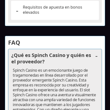
Requisitos de apuesta en bonos
elevados
FAQ
¿Qué es Spinch Casino y quién es
el proveedor?
Spinch Casino es un emocionante juego de
tragamonedas en línea desarrollado por el
proveedor emergente Spinch Casino. Esta
empresa es reconocida por su creatividad y
enfoque en la experiencia del usuario. El slot
Spinch Casino ofrece una aventura visualmente
atractiva con una amplia variedad de funciones
innovadoras que mantienen a los jugadores
entretenidos. Con un diseño elegante y una