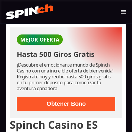
MEJOR OFERTA
Hasta 500 Giros Gratis
¡Descubre el emocionante mundo de Spinch
Casino con una increíble oferta de bienvenida!
Regístrate hoy y recibe hasta 500 giros gratis
en tu primer depósito para comenzar tu
aventura ganadora.
Obtener Bono
Spinch Casino ES