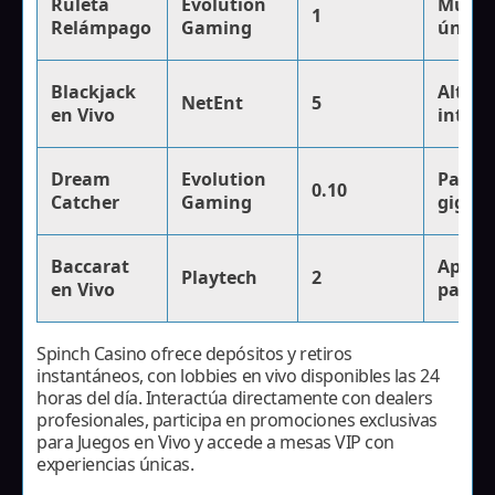
Ruleta
Evolution
Multip
1
Relámpago
Gaming
único
Blackjack
Alta
NetEnt
5
en Vivo
intera
Dream
Evolution
Pantal
0.10
Catcher
Gaming
gigan
Baccarat
Apues
Playtech
2
en Vivo
parale
Spinch Casino ofrece depósitos y retiros
instantáneos, con lobbies en vivo disponibles las 24
horas del día. Interactúa directamente con dealers
profesionales, participa en promociones exclusivas
para Juegos en Vivo y accede a mesas VIP con
experiencias únicas.