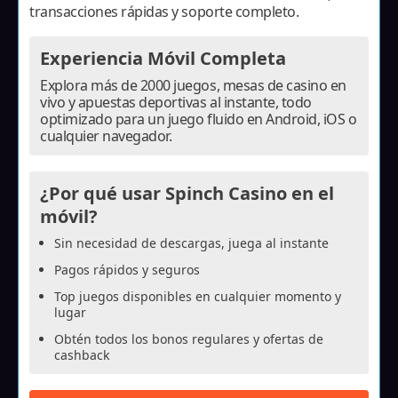
transacciones rápidas y soporte completo.
Experiencia Móvil Completa
Explora más de 2000 juegos, mesas de casino en
vivo y apuestas deportivas al instante, todo
optimizado para un juego fluido en Android, iOS o
cualquier navegador.
¿Por qué usar Spinch Casino en el
móvil?
Sin necesidad de descargas, juega al instante
Pagos rápidos y seguros
Top juegos disponibles en cualquier momento y
lugar
Obtén todos los bonos regulares y ofertas de
cashback