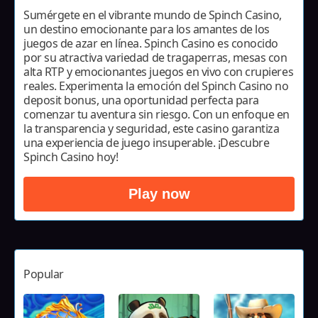
Sumérgete en el vibrante mundo de Spinch Casino,
un destino emocionante para los amantes de los
juegos de azar en línea. Spinch Casino es conocido
por su atractiva variedad de tragaperras, mesas con
alta RTP y emocionantes juegos en vivo con crupieres
reales. Experimenta la emoción del Spinch Casino no
deposit bonus, una oportunidad perfecta para
comenzar tu aventura sin riesgo. Con un enfoque en
la transparencia y seguridad, este casino garantiza
una experiencia de juego insuperable. ¡Descubre
Spinch Casino hoy!
Play now
Popular