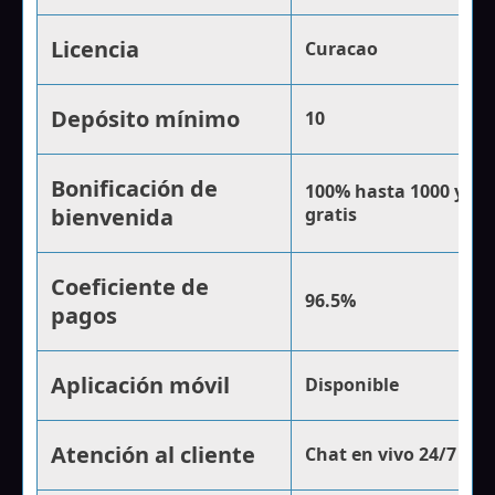
Licencia
Curacao
Depósito mínimo
10
Bonificación de
100% hasta 1000 y 200
bienvenida
gratis
Coeficiente de
96.5%
pagos
Aplicación móvil
Disponible
Atención al cliente
Chat en vivo 24/7