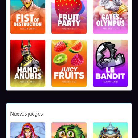
Nuevos juegos