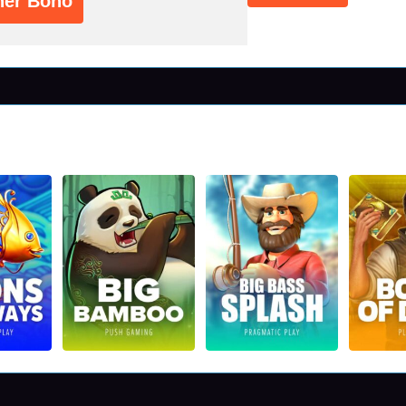
ner Bono