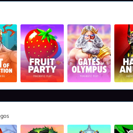
s
egos