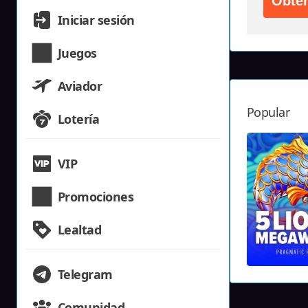
Obte
Iniciar sesión
Juegos
Aviador
Popular
Lotería
VIP
Promociones
Lealtad
Telegram
Comunidad