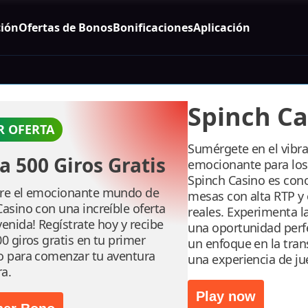
ión
Ofertas de Bonos
Bonificaciones
Aplicación
Spinch Ca
R OFERTA
Sumérgete en el vibr
a 500 Giros Gratis
emocionante para los 
Spinch Casino es cono
re el emocionante mundo de
mesas con alta RTP y
asino con una increíble oferta
reales. Experimenta l
enida! Regístrate hoy y recibe
una oportunidad perfe
0 giros gratis en tu primer
un enfoque en la tran
o para comenzar tu aventura
una experiencia de ju
a.
Play now