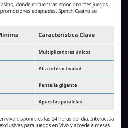
Casino, donde encuentras emocionantes juegos
 y promociones adaptadas, Spinch Casino se
Mínima
Característica Clave
Multiplicadores únicos
Alta interactividad
Pantalla gigante
Apuestas paralelas
n vivo disponibles las 24 horas del día. Interactúa
exclusivas para Juegos en Vivo y accede a mesas