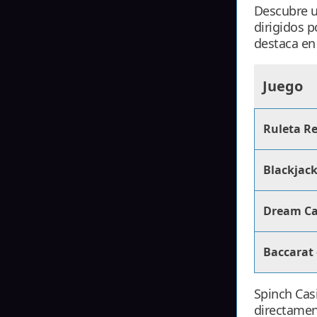
Descubre u
dirigidos 
destaca en
Juego
Ruleta R
Blackjack
Dream Ca
Baccarat 
Spinch Casi
directamen